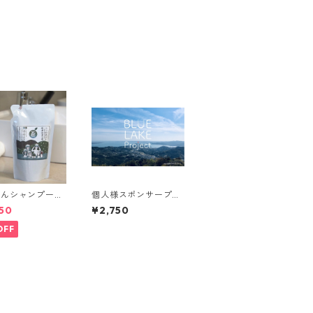
かんシャンプー
個人様スポンサープラ
LUE LAKE Pro
ン ②
50
¥2,750
 設立6周年 感謝セ
OFF