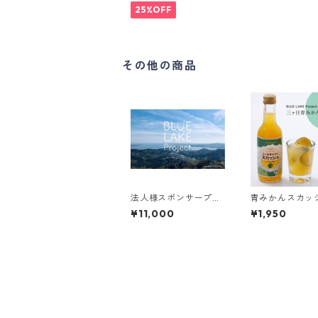
ール
25%OFF
その他の商品
法人様スポンサープラ
青みかんスカッ
ン
【4本/専用箱入
¥11,000
¥1,950