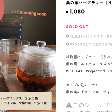
桑の葉ハーブティー【
1,080
¥
SOLD OUT
別途送料がかかります。
送
¥9,000以上のご注文で国
絹物語ハーブティー【うぶ
桑の葉・ルイボス・ラズベ
BLUE LAKE Project
カップに注いでから
桑の実のドライフルーツを
このショップ