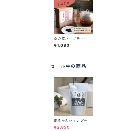
桑の葉ハーブティー
【うぶぎぬ】
¥1,080
セール中の商品
青みかんシャンプー
《蒼》BLUE LAKE Pro
¥2,850
ject 設立6周年 感謝セ