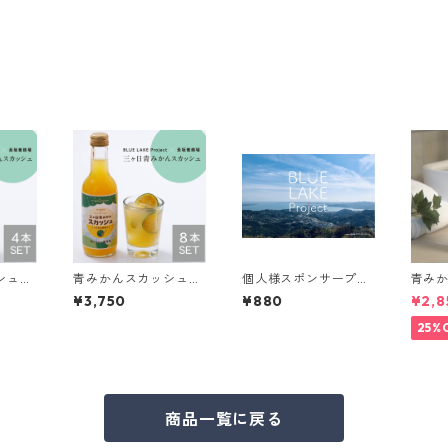
シュ
青みかんスカッシュ
個人様スポンサープラ
青み
り】
【8本/専用箱入り】
ン ①
《蒼》B
¥3,750
¥880
¥2,8
ject
ール
25%
商品一覧に戻る