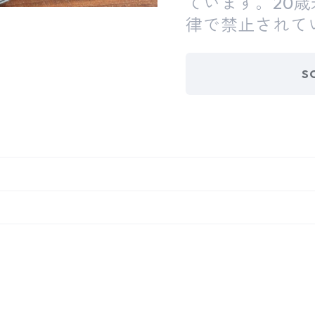
ています。20
律で禁止されて
S