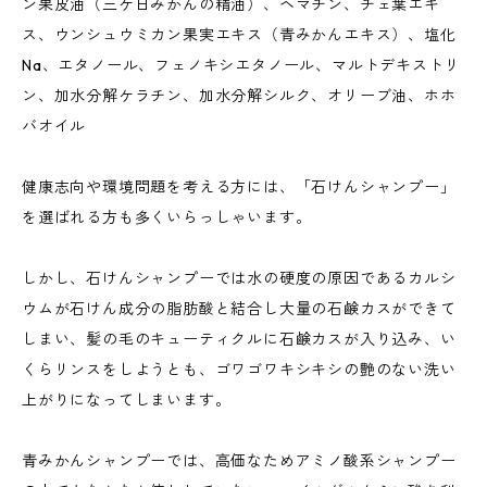
ン果皮油（三ケ日みかんの精油）、ヘマチン、チェ葉エキ
ス、ウンシュウミカン果実エキス（青みかんエキス）、塩化
Na、エタノール、フェノキシエタノール、マルトデキストリ
ン、加水分解ケラチン、加水分解シルク、オリーブ油、ホホ
バオイル
健康志向や環境問題を考える方には、「石けんシャンプー」
を選ばれる方も多くいらっしゃいます。
しかし、石けんシャンプーでは水の硬度の原因であるカルシ
ウムが石けん成分の脂肪酸と結合し大量の石鹸カスができて
しまい、髪の毛のキューティクルに石鹸カスが入り込み、い
くらリンスをしようとも、ゴワゴワキシキシの艶のない洗い
上がりになってしまいます。
青みかんシャンプーでは、高価なためアミノ酸系シャンプー