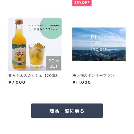
25%OFF
青みかんスカッシュ【20本SE
法人様スポンサープラン
T】
¥7,000
¥11,000
商品一覧に戻る