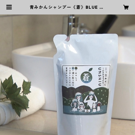
青みかんシャンプー《蒼》BLUE LA
KE Project 設立6周年 感謝セール
| BLUE LAKE Project WEB STOR
E