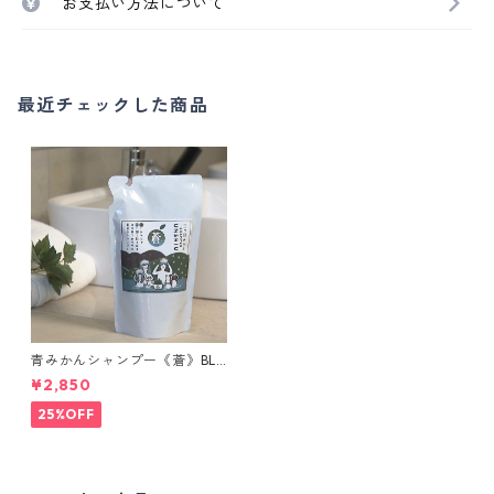
お支払い方法について
最近チェックした商品
青みかんシャンプー《蒼》BLU
E LAKE Project 設立6周年 感
¥2,850
謝セール
25%OFF