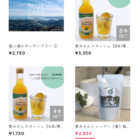
個人様スポンサープラン ②
青みかんスカッシュ【8本/専
用箱入り】
¥2,750
¥3,350
青みかんスカッシュ【4本/専
青みかんシャンプー《蒼》BLU
用箱入り】
E LAKE Project 設立6周年 感
¥1,750
¥2,850
謝セール