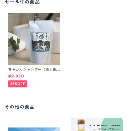
セール中の商品
青みかんシャンプー《蒼》BLU
E LAKE Project 設立6周年 感
¥2,850
謝セール
25%OFF
その他の商品